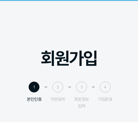
회원가입
1
2
3
4
본인인증
약관동의
회원정보
가입완료
입력