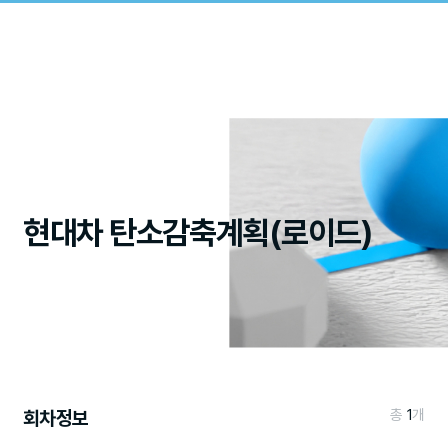
현대차 탄소감축계획(로이드)
회차정보
총
1
개