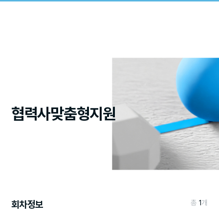
협력사맞춤형지원
회차정보
총
1
개