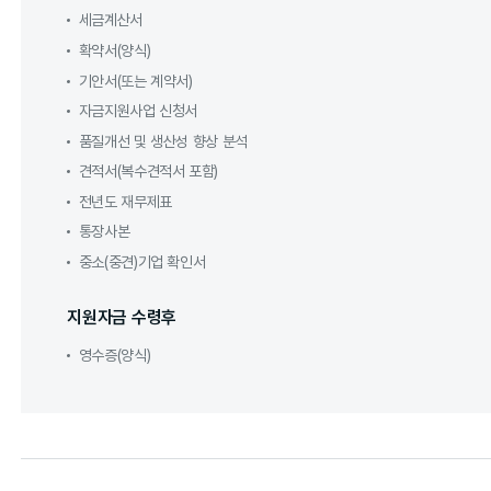
세금계산서
확약서(양식)
기안서(또는 계약서)
자금지원사업 신청서
품질개선 및 생산성 향상 분석
견적서(복수견적서 포함)
전년도 재무제표
통장사본
중소(중견)기업 확인서
지원자금 수령후
영수증(양식)