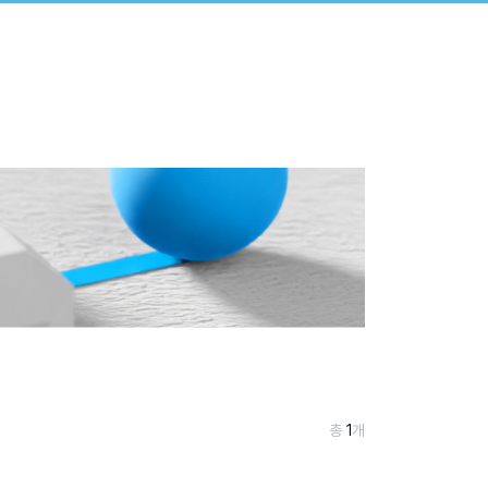
총
1
개