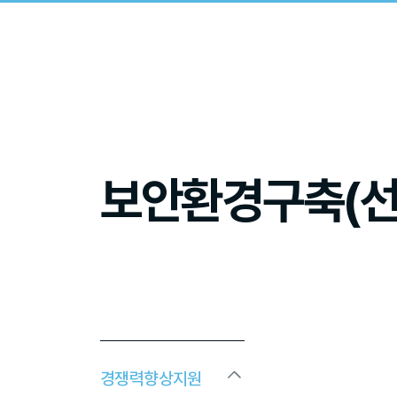
보안환경구축(
경쟁력향상지원