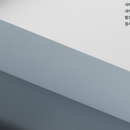
삭
내
발
잠